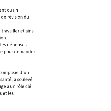
ent ou un
de révision du
ravailler et ainsi
ion.
des dépenses
ime pour demander
n complexe d’un
santé, a soulevé
ge a un rôle clé
 et les