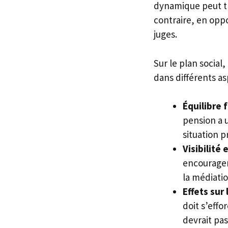
dynamique peut tr
contraire, en oppo
juges.
Sur le plan social
dans différents as
Équilibre 
pension a u
situation p
Visibilité 
encouragen
la médiati
Effets sur 
doit s’effo
devrait pas