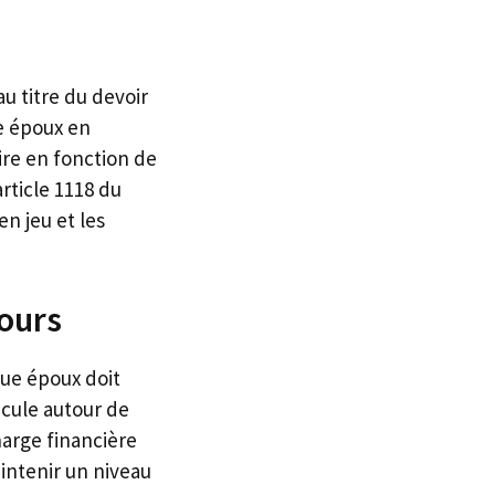
u titre du devoir
e époux en
ire en fonction de
rticle 1118 du
n jeu et les
ours
que époux doit
icule autour de
harge financière
aintenir un niveau