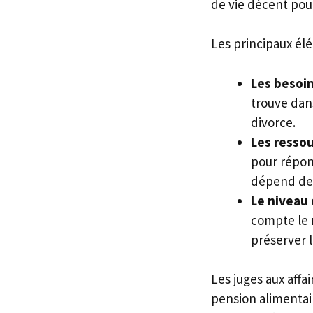
de vie décent pour
Les principaux él
Les besoin
trouve dans
divorce.
Les ressou
pour répond
dépend des
Le niveau 
compte le n
préserver l
Les juges aux affai
pension alimentai