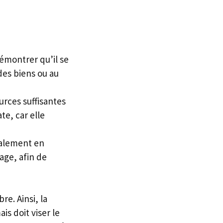
émontrer qu’il se
des biens ou au
urces suffisantes
te, car elle
galement en
age, afin de
re. Ainsi, la
s doit viser le