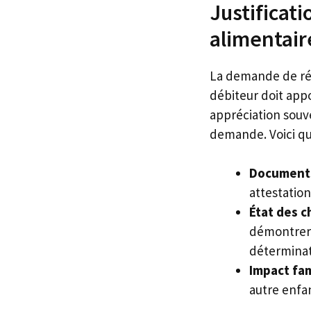
Justificati
alimentair
La demande de rév
débiteur doit appo
appréciation souve
demande. Voici qu
Documents
attestation
État des c
démontrer 
déterminati
Impact fami
autre enfa