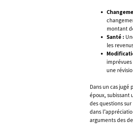
Changemen
changement
montant de
Santé :
Une
les revenus
Modificati
imprévues 
une révisio
Dans un cas jugé p
époux, subissant 
des questions sur 
dans l’appréciati
arguments des deu