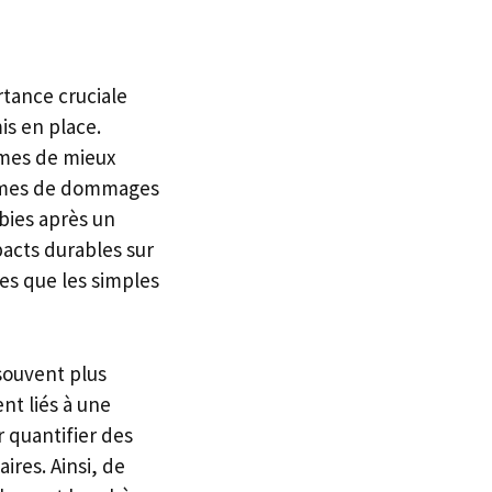
rtance cruciale
is en place.
imes de mieux
formes de dommages
ubies après un
pacts durables sur
es que les simples
souvent plus
nt liés à une
r quantifier des
res. Ainsi, de