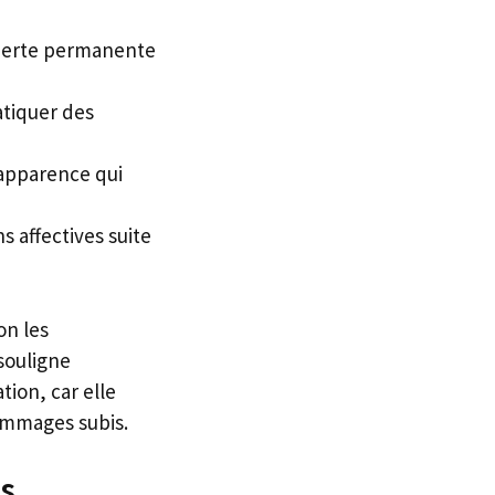
perte permanente
atiquer des
apparence qui
ns affectives suite
on les
souligne
ion, car elle
dommages subis.
es