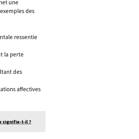
rmet une
s exemples des
tale ressentie
t la perte
ltant des
ations affectives
ignifie-t-il ?