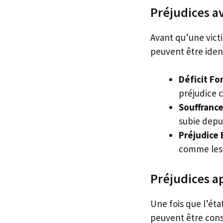
Préjudices av
Avant qu’une victi
peuvent être ident
Déficit Fo
préjudice c
Souffrance
subie depui
Préjudice 
comme les c
Préjudices ap
Une fois que l’éta
peuvent être consi