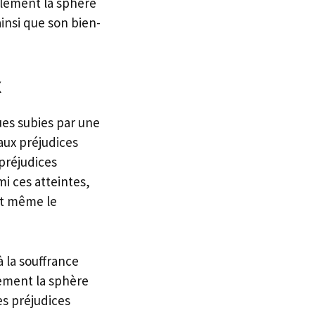
ulement la sphère
ainsi que son bien-
x
ues subies par une
aux préjudices
 préjudices
i ces atteintes,
 et même le
à la souffrance
lement la sphère
es préjudices