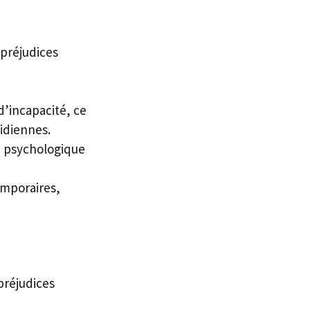
 préjudices
d’incapacité, ce
tidiennes.
e psychologique
emporaires,
 préjudices